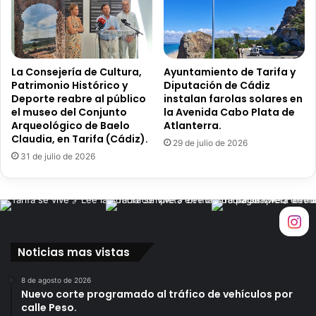
i
m
o
s
c
La Consejería de Cultura,
Ayuntamiento de Tarifa y
u
Patrimonio Histórico y
Diputación de Cádiz
i
Deporte reabre al público
instalan farolas solares en
d
el museo del Conjunto
la Avenida Cabo Plata de
á
Arqueológico de Baelo
Atlanterra.
Claudia, en Tarifa (Cádiz).
n
29 de julio de 2026
d
31 de julio de 2026
o
n
o
s
!
!
Noticias mas vistas
8 de agosto de 2026
Nuevo corte programado al tráfico de vehículos por
calle Peso.