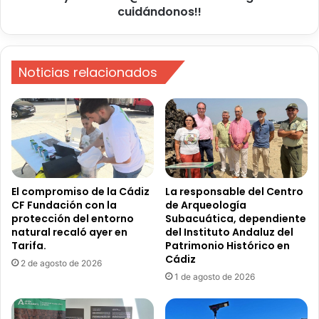
N
cuidándonos!!
c
Z
t
Así vamos bien, enhorabuena.
O
i
18 h
N
v
A
Noticias relacionados
@
D
s
Responder
E
e
F
s
Juan A. Lara Serrano
A
t
R
e
Como sois .
O
v
15 h
C
e
A
r
El compromiso de la Cádiz
La responsable del Centro
M
CF Fundación con la
de Arqueología
a
Responder
protección del entorno
Subacuática, dependiente
A
n
natural recaló ayer en
del Instituto Andaluz del
R
o
Tarifa.
Patrimonio Histórico en
6 de 10
I
…
Cádiz
N
2 de agosto de 2026
s
1 de agosto de 2026
A
e
L
g
u