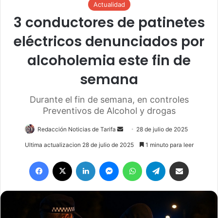
Actualidad
3 conductores de patinetes
eléctricos denunciados por
alcoholemia este fin de
semana
Durante el fin de semana, en controles
Preventivos de Alcohol y drogas
Redacción Noticias de Tarifa
S
28 de julio de 2025
e
Ultima actualizacion 28 de julio de 2025
1 minuto para leer
n
Facebook
X
LinkedIn
Messenger
WhatsApp
Telegram
Compartir por email
d
a
n
e
m