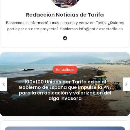
Carlos Doncel
Redacción Noticias de Tarifa
Buscamos la información mas cercana y veraz en Tarifa. ¿Quieres
Bien pero….. Y llevaban seguro. Casco. Chaleco ? Creo si
participar en este proyecto? Hablemos info@noticiasdetarifa.es
no me equivoco que deben llevar todo eso según la
Fa
normativa
ce
15 h
bo
ok
Responder
Actualidad
Isabel.
100×100 Unidos por Tarifa exige al
Gobierno de España que impulse la PNL
Pues mi enhorabuena….vamos por buen camino por fin.
para la erradicación y valorización del
alga invasora
19 h
Responder
I