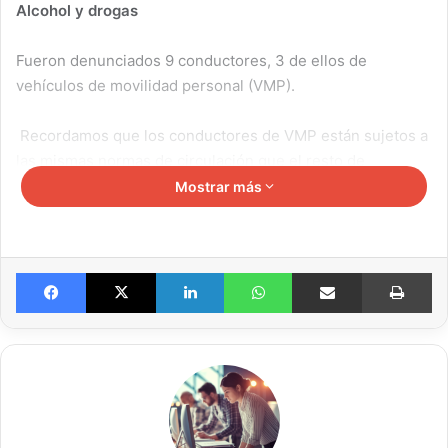
Alcohol y drogas
Fueron denunciados 9 conductores, 3 de ellos de
vehículos de movilidad personal (VMP).
Recordamos que los conductores de VMP están sujetos a
las mismas normas de circulación que el resto de
vehículos, incluida la prohibición expresa de consumir
Mostrar más
alcohol.
La movilidad sostenible no exime de responsabilidad.
Facebook
X
LinkedIn
WhatsApp
Compartir por email
Imprimir
Conducir bajo los efectos del alcohol pone en peligro tu
vida y la de los demás.
#PolicíaLocalTarifa
#SeguridadVial
#VMP
#PatineteEléctric
o
#Tarifa
#AlcoholCero
Comentarios