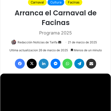
Carnaval
Cultura
Facinas
Arranca el Carnaval de
Facinas
Programa 2025
Redacción Noticias de Tarifa
S
21 de marzo de 2025
e
Ultima actualizacion 26 de marzo de 2025
Menos de un minuto
n
Facebook
X
LinkedIn
Messenger
WhatsApp
Telegram
Compartir por email
d
a
n
e
m
a
i
l