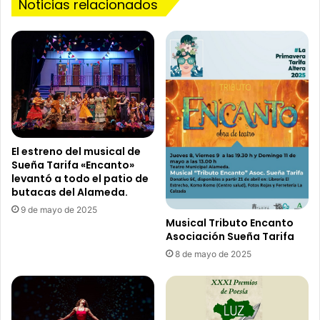
ñ
Noticias relacionados
a
a
,
n
e
a
l
l
L
a
ó
s
p
I
e
I
z
“
P
El estreno del musical de
J
ú
Sueña Tarifa «Encanto»
o
a
levantó a todo el patio de
r
s
butacas del Alameda.
n
e
9 de mayo de 2025
a
r
Musical Tributo Encanto
d
á
Asociación Sueña Tarifa
a
e
8 de mayo de 2025
e
l
n
e
T
s
a
c
r
e