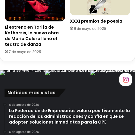
i
n
f
a
a
r
XXXI premios de poesía
s
i
El estreno en Tarifa de
6 de mayo de 2025
o
o
Katharsis, la nueva obra
b
d
de María Calera llenó el
r
e
teatro de danza
e
u
7 de mayo de 2025
e
n
l
e
a
n
l
f
g
r
a
e
Noticias mas vistas
i
n
n
t
6 de agosto de 2026
v
a
La Federación de Empresarios valora positivamente la
a
m
reacción de las administraciones y confía en que se
s
i
adopten soluciones inmediatas para la OPE
o
e
r
n
6 de agosto de 2026