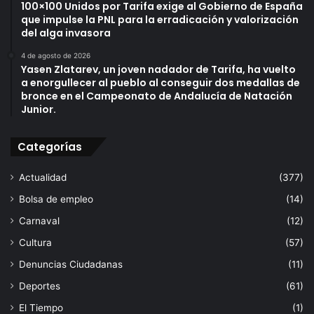
100×100 Unidos por Tarifa exige al Gobierno de España
a
t
que impulse la PNL para la erradicación y valorización
”
o
del alga invasora
d
e
4 de agosto de 2026
c
Yasen Zlatarev, un joven nadador de Tarifa, ha vuelto
i
a enorgullecer al pueblo al conseguir dos medallas de
bronce en el Campeonato de Andalucía de Natación
s
Junior.
i
v
o
Categorías
.
Actualidad
(377)
Bolsa de empleo
(14)
Carnaval
(12)
Cultura
(57)
Denuncias Ciudadanas
(11)
Deportes
(61)
El Tiempo
(1)