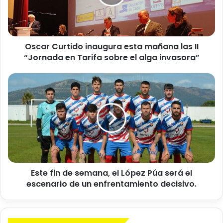
C
u
r
t
Oscar Curtido inaugura esta mañana las II
i
“Jornada en Tarifa sobre el alga invasora”
d
o
i
E
n
s
a
t
u
e
g
f
u
i
r
n
a
d
e
e
s
Este fin de semana, el López Púa será el
s
t
escenario de un enfrentamiento decisivo.
e
a
m
m
a
a
n