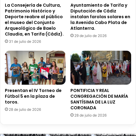
á
n
La Consejería de Cultura,
Ayuntamiento de Tarifa y
l
Patrimonio Histórico y
Diputación de Cádiz
d
Deporte reabre al público
instalan farolas solares en
e
o
el museo del Conjunto
la Avenida Cabo Plata de
z
s
Arqueológico de Baelo
Atlanterra.
p
e
Claudia, en Tarifa (Cádiz).
r
29 de julio de 2026
p
31 de julio de 2026
e
a
s
r
e
a
n
l
t
a
a
P
n
r
u
i
Presentan el IV Torneo de
PONTIFICIA Y REAL
e
m
Fútbol 5 en la plaza de
CONGREGACIÓN DE MARÍA
v
e
toros.
SANTÍSIMA DE LA LUZ
a
r
CORONADA
28 de julio de 2026
n
a
28 de julio de 2026
o
A
v
n
e
d