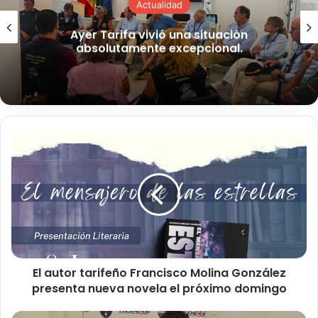
El compromiso de la Cádiz CF Fundación
con la protección del entorno natural
recaló ayer en Tarifa.
E
l
a
u
t
o
r
t
a
El autor tarifeño Francisco Molina González
r
presenta nueva novela el próximo domingo
i
f
e
L