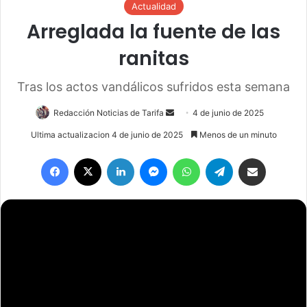
Actualidad
Arreglada la fuente de las
ranitas
Tras los actos vandálicos sufridos esta semana
Redacción Noticias de Tarifa
S
4 de junio de 2025
e
Ultima actualizacion 4 de junio de 2025
Menos de un minuto
n
Facebook
X
LinkedIn
Messenger
WhatsApp
Telegram
Compartir por email
d
a
n
e
m
a
i
l