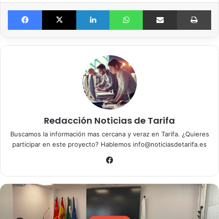
Facebook
X
LinkedIn
WhatsApp
Compartir por email
Imprimir
Redacción Noticias de Tarifa
Buscamos la información mas cercana y veraz en Tarifa. ¿Quieres
participar en este proyecto? Hablemos info@noticiasdetarifa.es
Fa
ce
bo
ok
Actualidad