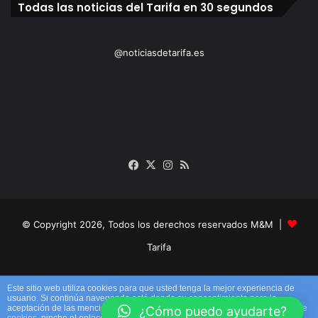
Todas las noticias del Tarifa en 30 segundos
@noticiasdetarifa.es
Facebook
X
Instagram
RSS
© Copyright 2026, Todos los derechos reservados M&M |
Tarifa
Facebook
X
Instagram
RSS
Este sitio web utiliza cookies para que usted tenga la mejor experiencia de
usuario. Si continúa navegando está dando su consentimiento para la
aceptación de las mencionadas cookies y la aceptación de nuestra
política de
¿Cómo puedo ayudarte?