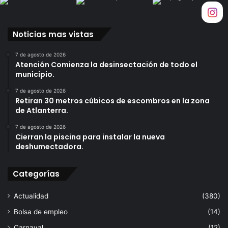
l
a
a
l
e
u
Noticias mas vistas
l
z
p
a
7 de agosto de 2026
r
Atención Comienza la desinsectación de todo el
ó
municipio.
x
i
7 de agosto de 2026
m
Retiran 30 metros cúbicos de escombros en la zona
o
de Atlanterra.
d
7 de agosto de 2026
o
Cierran la piscina para instalar la nueva
m
deshumectadora.
i
n
Categorías
g
o
Actualidad
(380)
Bolsa de empleo
(14)
Carnaval
(12)