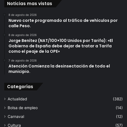
Noticias mas vistas
á
e
g
l
8 de agosto de 2026
i
s
Nuevo corte programado al tráfico de vehículos por
c
á
calle Peso.
a
b
a
8 de agosto de 2026
Jorge Benítez (NAT/100×100 Unidos por Tarifa): «El
d
Gobierno de España debe dejar de tratar a Tarifa
o
como el peaje de la OPE»
8
d
7 de agosto de 2026
e
Atención Comienza la desinsectación de todo el
n
municipio.
o
v
Categorías
i
e
Actualidad
(382)
m
b
Bolsa de empleo
(14)
r
Carnaval
(12)
e
Cultura
(57)