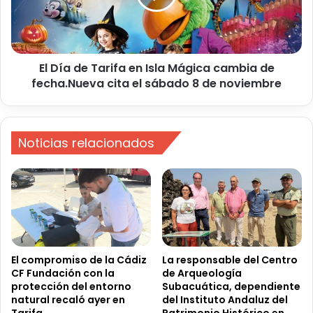
p
d
e
e
c
T
i
a
a
El Día de Tarifa en Isla Mágica cambia de
r
l
fecha.Nueva cita el sábado 8 de noviembre
i
c
f
o
a
n
e
d
Noticias relacionados
n
e
I
s
s
c
l
u
a
e
M
n
á
t
g
o
i
El compromiso de la Cádiz
La responsable del Centro
s
CF Fundación con la
de Arqueología
c
protección del entorno
Subacuática, dependiente
e
a
natural recaló ayer en
del Instituto Andaluz del
n
c
Tarifa.
Patrimonio Histórico en