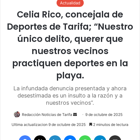
Actualidad
Celia Rico, concejala de
Deportes de Tarifa; “Nuestro
único delito, querer que
nuestros vecinos
practiquen deportes en la
playa.
La infundada denuncia presentada y ahora
desestimada es un insulto a la razón y a
nuestros vecinos”.
Redacción Noticias de Tarifa
S
9 de octubre de 2025
e
Ultima actualizacion 9 de octubre de 2025
2 minutos de lectura
n
Facebook
X
LinkedIn
Messenger
WhatsApp
Telegram
Compartir por email
d