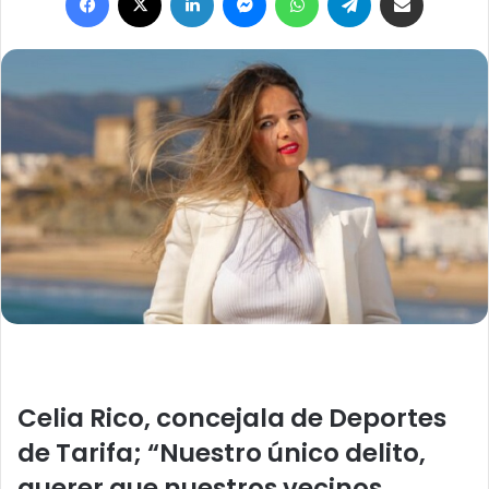
a
n
e
m
a
i
l
Celia Rico, concejala de Deportes
de Tarifa; “Nuestro único delito,
querer que nuestros vecinos