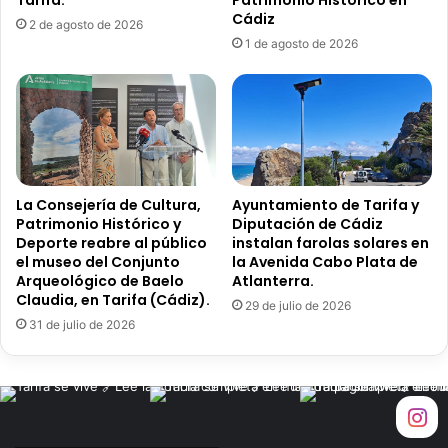
a
a
Cádiz
c
2 de agosto de 2026
m
1 de agosto de 2026
c
b
e
i
s
a
o
d
y
e
t
f
r
e
a
c
La Consejería de Cultura,
Ayuntamiento de Tarifa y
s
h
Patrimonio Histórico y
Diputación de Cádiz
l
a
Deporte reabre al público
instalan farolas solares en
a
.
el museo del Conjunto
la Avenida Cabo Plata de
d
N
Arqueológico de Baelo
Atlanterra.
o
Claudia, en Tarifa (Cádiz).
u
29 de julio de 2026
s
e
31 de julio de 2026
a
v
I
a
s
c
l
i
a
t
M
a