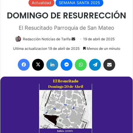
Actualidad
SEMANA SANTA 2025
DOMINGO DE RESURRECCIÓN
El Resucitado Parroquia de San Mateo
Redacción Noticias de Tarifa
S
19 de abril de 2025
e
Ultima actualizacion 19 de abril de 2025
Menos de un minuto
n
Facebook
X
LinkedIn
Messenger
WhatsApp
Telegram
Compartir por email
d
a
n
e
m
a
i
l