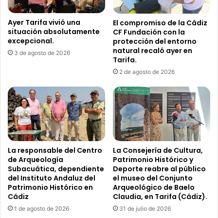
N
T
Ayer Tarifa vivió una
El compromiso de la Cádiz
A
situación absolutamente
CF Fundación con la
E
excepcional.
protección del entorno
N
natural recaló ayer en
F
3 de agosto de 2026
Tarifa.
A
2 de agosto de 2026
C
I
N
A
S
La responsable del Centro
La Consejería de Cultura,
de Arqueología
Patrimonio Histórico y
Subacuática, dependiente
Deporte reabre al público
del Instituto Andaluz del
el museo del Conjunto
Patrimonio Histórico en
Arqueológico de Baelo
Cádiz
Claudia, en Tarifa (Cádiz).
1 de agosto de 2026
31 de julio de 2026