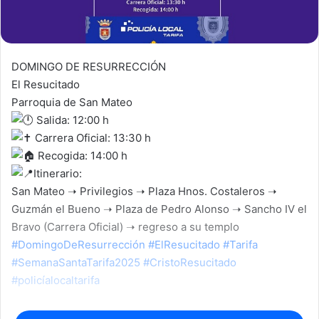
DOMINGO DE RESURRECCIÓN
El Resucitado
Parroquia de San Mateo
Salida: 12:00 h
Carrera Oficial: 13:30 h
Recogida: 14:00 h
Itinerario:
San Mateo ➝ Privilegios ➝ Plaza Hnos. Costaleros ➝
Guzmán el Bueno ➝ Plaza de Pedro Alonso ➝ Sancho IV el
Bravo (Carrera Oficial) ➝ regreso a su templo
#DomingoDeResurrección
#ElResucitado
#Tarifa
#SemanaSantaTarifa2025
#CristoResucitado
#policíalocaltarifa