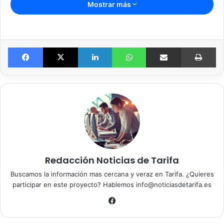
Mostrar más
Facebook
X
LinkedIn
WhatsApp
Compartir por email
Imprimir
Redacción Noticias de Tarifa
Buscamos la información mas cercana y veraz en Tarifa. ¿Quieres
participar en este proyecto? Hablemos info@noticiasdetarifa.es
Fa
ce