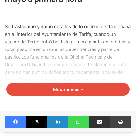
Se trasladarán y darán detalles de lo ocurrido esta mañana
en el interior del Ayuntamiento de Tarifa, cuando un
vecino de Tarifa entró hasta la primera planta del edificio y
roció gasolina en una de las dependencias y parte del
pasillo. Los funcionarios de la Oficina Técnica y de
Disciplina Urbanística han padecido este ataque violento
pero no han sufrido daños afortunadamente, aparte del
lógico “shock” del impacto. Hay que destacar el
comportamiento ejemplar de algunos funcionarios que
Mostrar más
han disuadido e incluso dialogado con esta persona que,
manifiestamente, se encontraba en un evidente estado
nervioso. El propio alcalde y algunos concejales han
Facebook
X
LinkedIn
WhatsApp
Compartir por email
Imprimir
podido dirigirse a este ciudadano tarifeño que más tarde
mostraba su arrepentimiento ante los hechos. La Policía
Local ha retenido al súbdito de Tarifa, ha instruido las