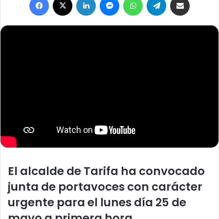
a
n
e
m
a
i
l
El alcalde de Tarifa ha convocado
junta de portavoces con carácter
urgente para el lunes día 25 de
mayo a primera hora