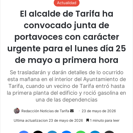
Actualidad
El alcalde de Tarifa ha
convocado junta de
portavoces con carácter
urgente para el lunes día 25
de mayo a primera hora
Se trasladarán y darán detalles de lo ocurrido
esta mañana en el interior del Ayuntamiento de
Tarifa, cuando un vecino de Tarifa entró hasta
la primera planta del edificio y roció gasolina en
una de las dependencias
Redacción Noticias de Tarifa
S
23 de mayo de 2026
e
Ultima actualizacion 23 de mayo de 2026
1 minuto para leer
n
Facebook
X
LinkedIn
Messenger
WhatsApp
Telegram
Compartir por email
d