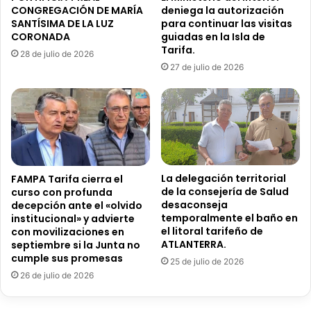
e
d
CONGREGACIÓN DE MARÍA
deniega la autorización
r
SANTÍSIMA DE LA LUZ
para continuar las visitas
e
n
CORONADA
guiadas en la Isla de
T
Tarifa.
a
a
28 de julio de 2026
c
r
27 de julio de 2026
i
i
o
f
n
a
a
q
l
u
d
i
e
e
La delegación territorial
FAMPA Tarifa cierra el
l
r
de la consejería de Salud
curso con profunda
a
e
desaconseja
decepción ante el «olvido
s
m
temporalmente el baño en
institucional» y advierte
c
a
el litoral tarifeño de
con movilizaciones en
á
n
ATLANTERRA.
septiembre si la Junta no
m
i
cumple sus promesas
25 de julio de 2026
a
f
26 de julio de 2026
r
e
a
s