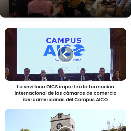
L
a
s
e
v
i
l
l
a
La sevillana OICS impartirá la formación
n
internacional de las cámaras de comercio
a
O
iberoamericanas del Campus AICO
I
C
L
S
a
i
F
m
e