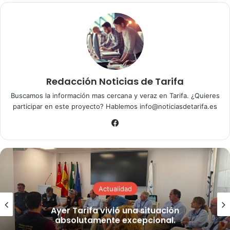
diligencias y lo ha trasladado hasta el cuartel de la Guardia
Civil. El alcalde de Tarifa ha querido dejar claro que se
velará siempre por la seguridad de los funcionarios
Redacción Noticias de Tarifa
Buscamos la información mas cercana y veraz en Tarifa. ¿Quieres
participar en este proyecto? Hablemos info@noticiasdetarifa.es
Fa
ce
bo
ok
Actualidad
Ayer Tarifa vivió una situación
absolutamente excepcional.