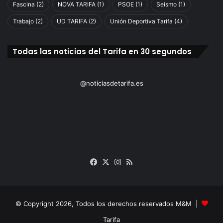
s
Fascina
(2)
NOVA TARIFA
(1)
PSOE
(1)
Seismo
(1)
e
Trabajo
(2)
UD TARIFA
(2)
Unión Deportiva Tarifa
(4)
n
l
a
Todas las noticias del Tarifa en 30 segundos
m
a
ñ
@noticiasdetarifa.es
a
n
a
d
e
a
y
e
Facebook
X
Instagram
RSS
r
e
n
e
© Copyright 2026, Todos los derechos reservados M&M |
l
Tarifa
A