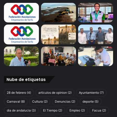
o
n
t
e
c
i
m
i
e
n
t
o
s
o
Nube de etiquetas
c
u
r
28 de febrero
(4)
artículos de opinion
(2)
Ayuntamiento
(7)
r
Carnaval
(8)
Cultura
(2)
Denuncias
(2)
deporte
(5)
i
d
dia de andalucia
(3)
El Tiempo
(2)
Empleo
(2)
Facua
(2)
o