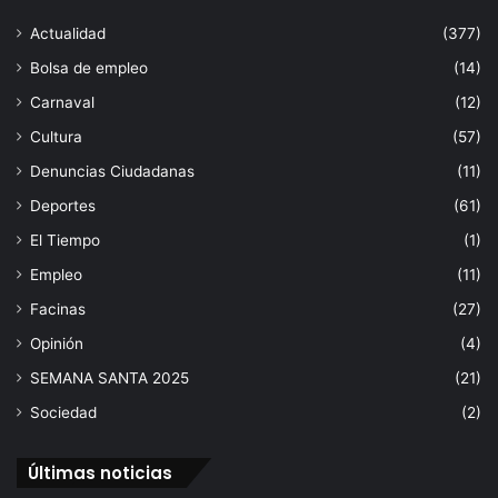
a
a
Actualidad
(377)
n
a
a
n
Bolsa de empleo
(14)
s
t
Carnaval
(12)
d
e
e
Cultura
(57)
l
l
o
Denuncias Ciudadanas
(11)
C
s
a
Deportes
(61)
l
m
a
El Tiempo
(1)
p
m
u
Empleo
(11)
e
s
n
Facinas
(27)
A
t
Opinión
(4)
I
a
C
b
SEMANA SANTA 2025
(21)
O
l
Sociedad
(2)
e
s
a
Últimas noticias
c