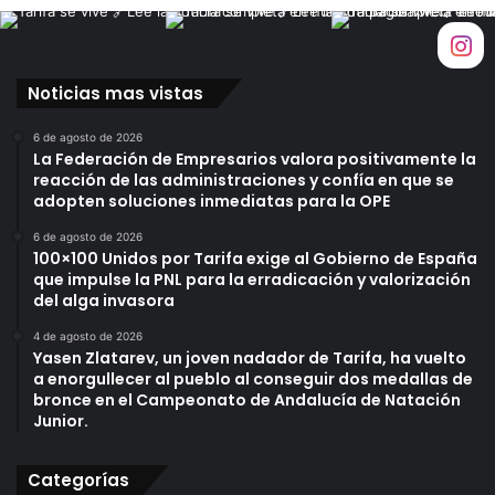
s
t
d
a
e
r
c
s
Noticias mas vistas
o
u
m
m
6 de agosto de 2026
e
á
La Federación de Empresarios valora positivamente la
r
s
reacción de las administraciones y confía en que se
c
a
adopten soluciones inmediatas para la OPE
i
b
o
s
6 de agosto de 2026
100×100 Unidos por Tarifa exige al Gobierno de España
i
o
que impulse la PNL para la erradicación y valorización
b
l
del alga invasora
e
u
r
t
4 de agosto de 2026
o
a
Yasen Zlatarev, un joven nadador de Tarifa, ha vuelto
a
c
a enorgullecer al pueblo al conseguir dos medallas de
m
bronce en el Campeonato de Andalucía de Natación
o
Junior.
e
n
r
d
i
e
Categorías
c
n