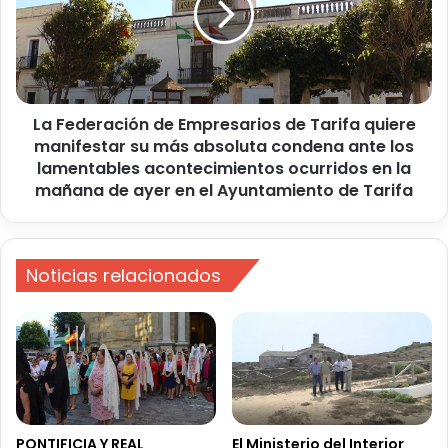
p
d
a
e
r
r
t
a
i
c
r
La Federación de Empresarios de Tarifa quiere
i
á
manifestar su más absoluta condena ante los
ó
l
n
lamentables acontecimientos ocurridos en la
a
d
mañana de ayer en el Ayuntamiento de Tarifa
f
e
o
E
r
m
m
p
Noticias relacionados
a
r
c
e
i
s
ó
a
n
r
i
i
n
o
t
s
PONTIFICIA Y REAL
El Ministerio del Interior