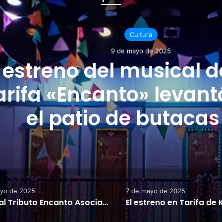
Cultura
9 de mayo de 2025
streno del musical de 
fa «Encanto» levantó a
el patio de butacas de
Alameda.
o de 2025
7 de mayo de 2025
Musical Tributo Encanto Asociación Sueña Tarifa