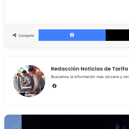
Facebook
Compartir
Redacción Noticias de Tarifa
Buscamos la información mas cercana y vera
Fa
ce
bo
ok