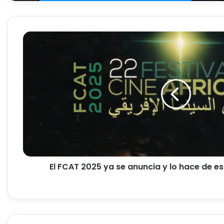
E
l
F
C
A
T
2
0
2
5
y
a
s
El FCAT 2025 ya se anuncia y lo hace de es
e
a
n
u
n