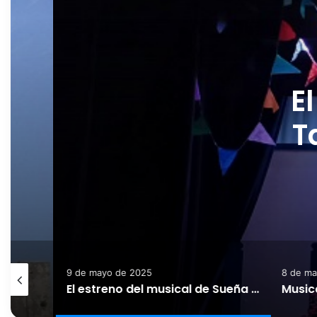
El e
Tari
9 de mayo de 2025
8 de may
Mañana celebramos el Día Internacional de los Museos con Jornada de Puertas Abiertas.
El estreno del musical de Sueña Tarifa «Encanto» levantó a todo el patio de butacas del Alameda.