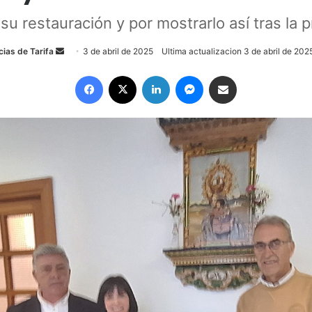
su restauración y por mostrarlo así tras la
ias de Tarifa
S
3 de abril de 2025
Ultima actualizacion 3 de abril de 202
e
Facebook
X
LinkedIn
Messenger
Compartir por email
n
d
a
n
e
m
a
i
l