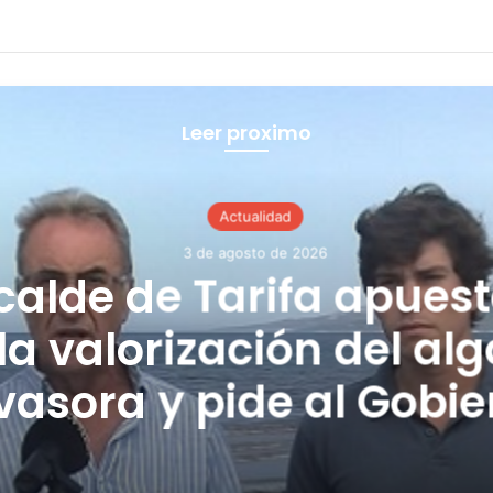
Leer proximo
Actualidad
3 de agosto de 2026
lcalde de Tarifa apuest
la valorización del alg
vasora y pide al Gobie
ntral medidas concre