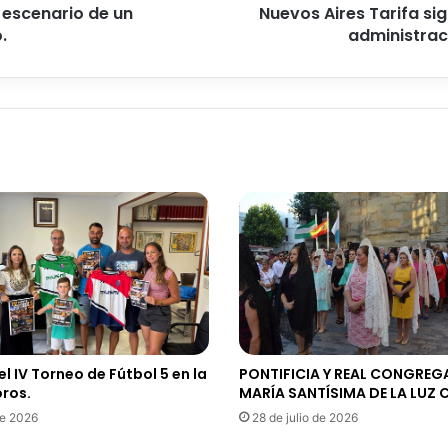
a
l escenario de un
Nuevos Aires Tarifa si
r
.
administraci
i
f
a
s
i
g
u
e
d
e
n
u
n
c
i
a
l IV Torneo de Fútbol 5 en la
PONTIFICIA Y REAL CONGREG
n
oros.
MARÍA SANTÍSIMA DE LA LU
d
de 2026
28 de julio de 2026
o
l