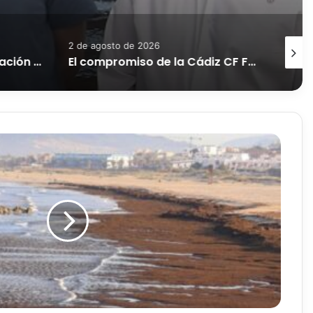
s
2 de agosto de 2026
1 de ag
Ayer Tarifa vivió una situación absolutamente excepcional.
El compromiso de la Cádiz CF Fundación con la protección del entorno natural recaló ayer en Tarifa.