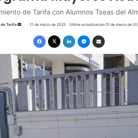
miento de Tarifa con Alumnos Tseas del Al
 de Tarifa
S
21 de marzo de 2025
Ultima actualizacion 21 de marzo de 2
e
Facebook
X
LinkedIn
Messenger
Compartir por email
n
d
a
n
e
m
a
i
l