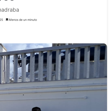
madraba
025
Menos de un minuto