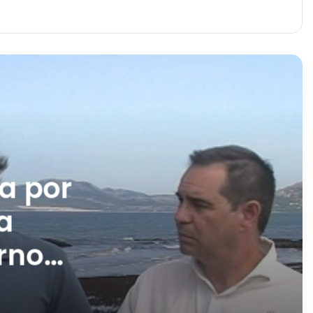
a por
a
rno
tas