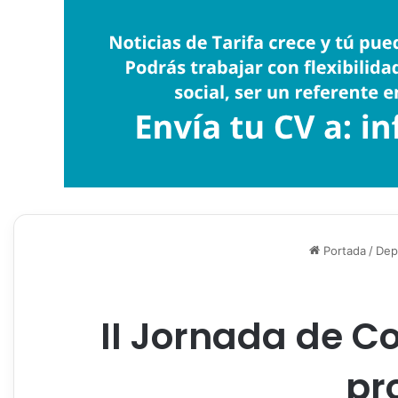
Portada
/
Dep
II Jornada de C
pr