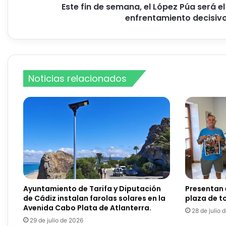
a
Este fin de semana, el López Púa será e
n
enfrentamiento decisivo
a
,
e
l
L
Noticias relacionados
ó
p
e
z
P
ú
a
s
e
r
á
Ayuntamiento de Tarifa y Diputación
Presentan e
e
de Cádiz instalan farolas solares en la
plaza de t
l
Avenida Cabo Plata de Atlanterra.
28 de julio 
e
29 de julio de 2026
s