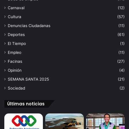
a
Carnaval
(12)
i
Cultura
(57)
l
e
Denuncias Ciudadanas
(11)
g
Deportes
(61)
a
l
El Tiempo
(1)
e
Empleo
(11)
n
L
Facinas
(27)
o
Opinión
(4)
s
C
SEMANA SANTA 2025
(21)
a
Sociedad
(2)
r
r
i
Últimas noticias
l
e
s
y