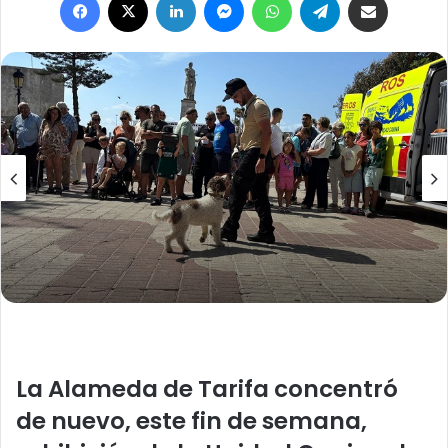
a
n
e
m
a
i
l
La Alameda de Tarifa concentró
de nuevo, este fin de semana,