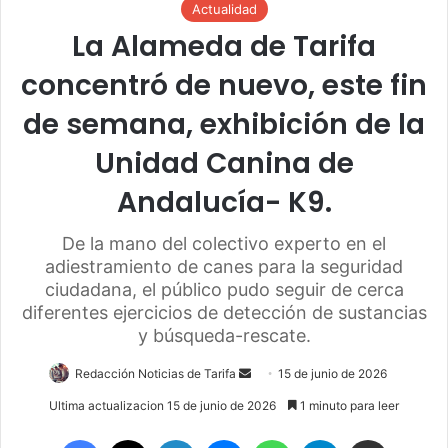
Actualidad
La Alameda de Tarifa
concentró de nuevo, este fin
de semana, exhibición de la
Unidad Canina de
Andalucía- K9.
De la mano del colectivo experto en el
adiestramiento de canes para la seguridad
ciudadana, el público pudo seguir de cerca
diferentes ejercicios de detección de sustancias
y búsqueda-rescate.
Redacción Noticias de Tarifa
S
15 de junio de 2026
e
Ultima actualizacion 15 de junio de 2026
1 minuto para leer
n
Facebook
X
LinkedIn
Messenger
WhatsApp
Telegram
Compartir por email
d