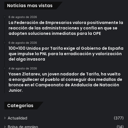
r
Noticias mas vistas
g
e
6 de agosto de 2026
n
La Federación de Empresarios valora positivamente la
t
reacción de las administraciones y confía en que se
e
adopten soluciones inmediatas para la OPE
s
c
6 de agosto de 2026
100×100 Unidos por Tarifa exige al Gobierno de España
o
que impulse la PNL para la erradicación y valorización
n
del alga invasora
t
r
4 de agosto de 2026
a
Yasen Zlatarev, un joven nadador de Tarifa, ha vuelto
a enorgullecer al pueblo al conseguir dos medallas de
l
bronce en el Campeonato de Andalucía de Natación
a
Junior.
p
e
r
Categorías
n
o
Actualidad
(377)
c
Bolsa de empleo
(14)
t