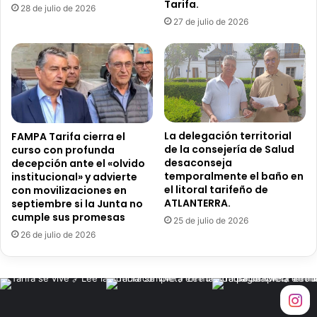
Tarifa.
T
28 de julio de 2026
a
27 de julio de 2026
r
i
f
a
r
e
c
La delegación territorial
FAMPA Tarifa cierra el
l
de la consejería de Salud
curso con profunda
a
desaconseja
decepción ante el «olvido
m
temporalmente el baño en
institucional» y advierte
a
el litoral tarifeño de
con movilizaciones en
m
ATLANTERRA.
septiembre si la Junta no
e
cumple sus promesas
25 de julio de 2026
d
26 de julio de 2026
i
d
a
s
u