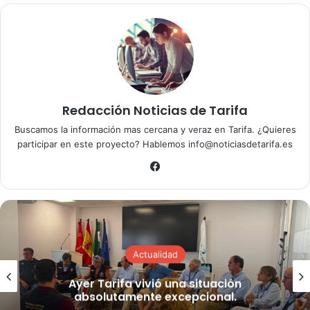
demostración que constata la vitalidad e importancia del
trabajo de UCAN Andalucía.
Redacción Noticias de Tarifa
Buscamos la información mas cercana y veraz en Tarifa. ¿Quieres
participar en este proyecto? Hablemos info@noticiasdetarifa.es
Fa
ce
bo
ok
Actualidad
Ayer Tarifa vivió una situación
absolutamente excepcional.