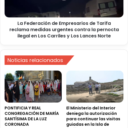
I
r
F
a
A
c
La Federación de Empresarios de Tarifa
i
reclama medidas urgentes contra la pernocta
ó
n
ilegal en Los Carriles y Los Lances Norte
d
e
E
m
Noticias relacionados
p
r
e
s
a
r
i
o
PONTIFICIA Y REAL
El Ministerio del Interior
s
CONGREGACIÓN DE MARÍA
deniega la autorización
SANTÍSIMA DE LA LUZ
para continuar las visitas
d
CORONADA
guiadas en la Isla de
e