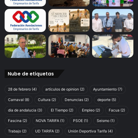
L
o
s
L
a
n
c
e
s
N
o
Nube de etiquetas
r
t
e
28 de febrero
(4)
artículos de opinion
(2)
Ayuntamiento
(7)
Carnaval
(8)
Cultura
(2)
Denuncias
(2)
deporte
(5)
dia de andalucia
(3)
El Tiempo
(2)
Empleo
(2)
Facua
(2)
Fascina
(2)
NOVA TARIFA
(1)
PSOE
(1)
Seismo
(1)
Trabajo
(2)
UD TARIFA
(2)
Unión Deportiva Tarifa
(4)