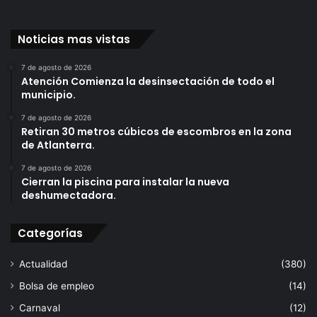
i
a
l
f
a
á
Noticias mas vistas
n
n
c
p
7 de agosto de 2026
i
Atención Comienza la desinsectación de todo el
o
municipio.
a
r
y
c
7 de agosto de 2026
l
o
Retiran 30 metros cúbicos de escombros en la zona
a
n
de Atlanterra.
p
o
r
7 de agosto de 2026
c
Cierran la piscina para instalar la nueva
o
e
deshumectadora.
t
r
e
l
c
o
Categorías
c
s
i
p
Actualidad
(380)
ó
r
Bolsa de empleo
(14)
n
e
e
p
Carnaval
(12)
n