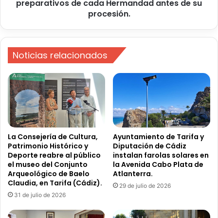
o
preparativos de cada Hermandad antes de su
t
c
procesión.
i
a
v
l
a
h
s
a
Noticias relacionados
p
v
a
i
r
s
a
i
a
t
q
a
u
d
e
o
La Consejería de Cultura,
Ayuntamiento de Tarifa y
l
h
Patrimonio Histórico y
Diputación de Cádiz
l
Deporte reabre al público
instalan farolas solares en
o
o
el museo del Conjunto
la Avenida Cabo Plata de
y
Arqueológico de Baelo
Atlanterra.
s
e
Claudia, en Tarifa (Cádiz).
y
l
29 de julio de 2026
a
31 de julio de 2026
t
q
e
u
m