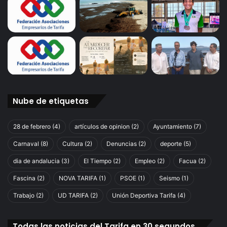
d
a
n
t
e
s
d
e
s
Nube de etiquetas
u
p
r
28 de febrero
(4)
artículos de opinion
(2)
Ayuntamiento
(7)
o
Carnaval
(8)
Cultura
(2)
Denuncias
(2)
deporte
(5)
c
e
dia de andalucia
(3)
El Tiempo
(2)
Empleo
(2)
Facua
(2)
s
Fascina
(2)
NOVA TARIFA
(1)
PSOE
(1)
Seismo
(1)
i
ó
Trabajo
(2)
UD TARIFA
(2)
Unión Deportiva Tarifa
(4)
n
.
Todas las noticias del Tarifa en 30 segundos