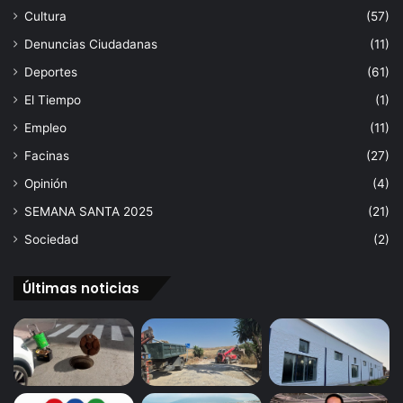
a
Cultura
(57)
l
r
a
a
Denuncias Ciudadanas
(11)
c
t
Deportes
(61)
o
i
s
v
El Tiempo
(1)
t
o
Empleo
(11)
a
s
y
d
Facinas
(27)
e
e
Opinión
(4)
l
c
m
a
SEMANA SANTA 2025
(21)
a
d
Sociedad
(2)
r
a
.
H
e
Últimas noticias
r
m
a
n
d
a