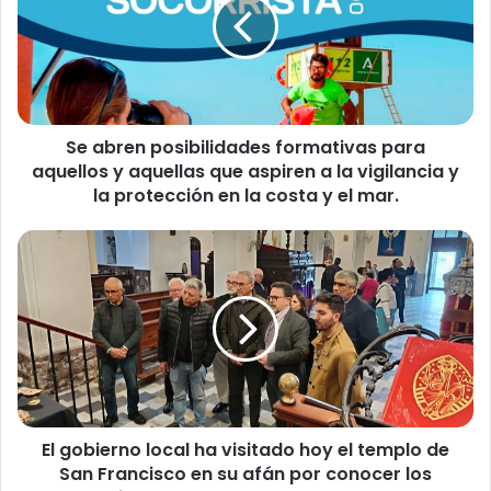
b
r
e
n
p
o
Se abren posibilidades formativas para
s
aquellos y aquellas que aspiren a la vigilancia y
i
b
la protección en la costa y el mar.
i
l
E
i
l
d
g
a
o
d
b
e
i
s
e
f
r
o
n
r
El gobierno local ha visitado hoy el templo de
o
m
San Francisco en su afán por conocer los
l
a