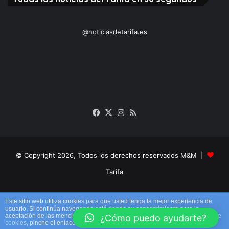
@noticiasdetarifa.es
Facebook
X
Instagram
RSS
© Copyright 2026, Todos los derechos reservados M&M |
Tarifa
Facebook
X
Instagram
RSS
Este sitio web utiliza cookies para que usted tenga la mejor experiencia de
usuario. Si continúa navegando está dando su consentimiento para la
aceptación de las mencionadas cookies y la aceptación de nuestra
política de
¿Cómo puedo ayudarte?
cookies
, pinche el enlace para mayor información.