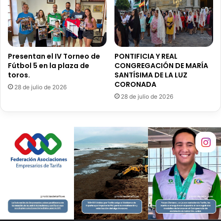
e
p
l
l
l
o
a
d
s
e
Presentan el IV Torneo de
PONTIFICIA Y REAL
q
S
Fútbol 5 en la plaza de
CONGREGACIÓN DE MARÍA
u
a
toros.
SANTÍSIMA DE LA LUZ
e
n
CORONADA
28 de julio de 2026
a
F
28 de julio de 2026
s
r
p
a
i
n
r
c
e
i
n
s
a
c
l
o
a
e
v
n
i
s
g
u