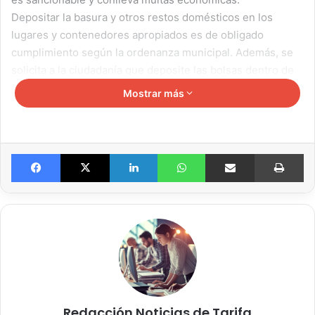
Depositar la basura y otros restos domésticos en los
lugares y contenedores apropiados es de obligado
cumplimiento según la ordenanza municipal. Además, se
solicita a la ciudadanía que deposite las bolsas dentro de
los bidones apropiados.
Mostrar más
Facebook
X
LinkedIn
WhatsApp
Compartir por email
Imprimir
Redacción Noticias de Tarifa