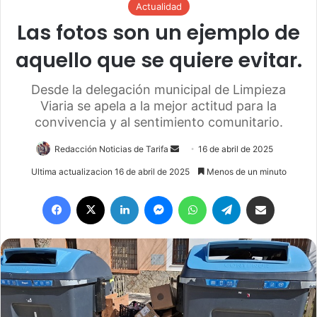
Actualidad
Las fotos son un ejemplo de
aquello que se quiere evitar.
Desde la delegación municipal de Limpieza
Viaria se apela a la mejor actitud para la
convivencia y al sentimiento comunitario.
Redacción Noticias de Tarifa
S
16 de abril de 2025
e
Ultima actualizacion 16 de abril de 2025
Menos de un minuto
n
Facebook
X
LinkedIn
Messenger
WhatsApp
Telegram
Compartir por email
d
a
n
e
m
a
i