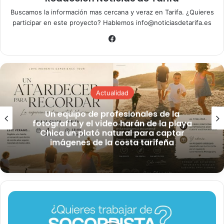
Buscamos la información mas cercana y veraz en Tarifa. ¿Quieres
participar en este proyecto? Hablemos info@noticiasdetarifa.es
Fa
ce
bo
ok
Actualidad
Un equipo de profesionales de la
fotografía y el video harán de la playa
Chica un plató natural para captar
imágenes de la costa tarifeña
S
e
a