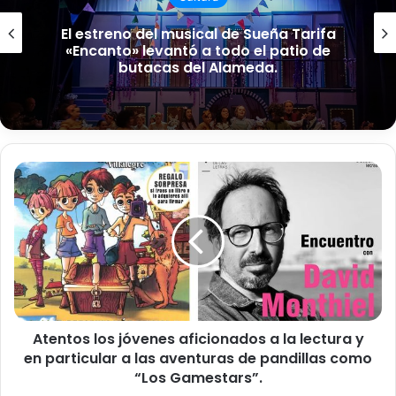
El estreno del musical de Sueña Tarifa
«Encanto» levantó a todo el patio de
butacas del Alameda.
A
t
e
n
t
o
s
l
o
Atentos los jóvenes aficionados a la lectura y
s
en particular a las aventuras de pandillas como
j
ó
“Los Gamestars”.
v