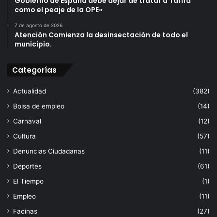
Gobierno de España debe dejar de tratar a Tarifa
como el peaje de la OPE»
m
o
7 de agosto de 2026
“
Atención Comienza la desinsectación de todo el
L
municipio.
o
s
Categorías
G
a
m
Actualidad
(382)
e
Bolsa de empleo
(14)
s
t
Carnaval
(12)
a
Cultura
(57)
r
Denuncias Ciudadanas
(11)
s
”
Deportes
(61)
.
El Tiempo
(1)
Empleo
(11)
Facinas
(27)