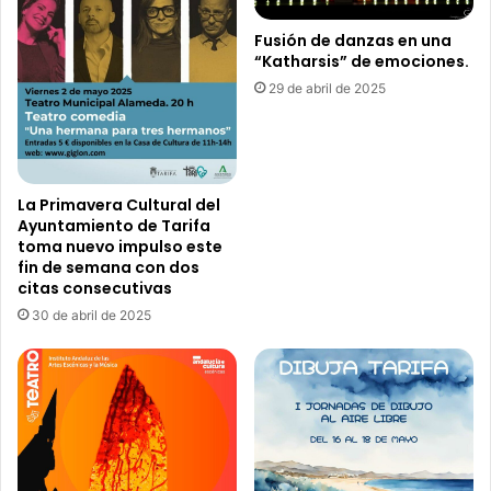
t
e
u
p
Fusión de danzas en una
r
“Katharsis” de emociones.
a
a
r
29 de abril de 2025
y
t
e
o
n
p
a
La Primavera Cultural del
r
Ayuntamiento de Tarifa
t
toma nuevo impulso este
fin de semana con dos
i
citas consecutivas
c
u
30 de abril de 2025
l
a
r
a
l
a
s