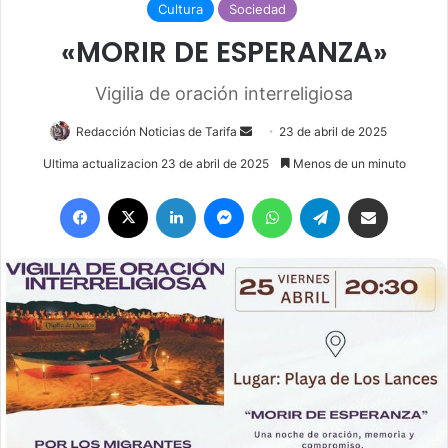
Cultura
Sociedad
«MORIR DE ESPERANZA»
Vigilia de oración interreligiosa
Redacción Noticias de Tarifa
S
23 de abril de 2025
e
Ultima actualizacion 23 de abril de 2025
Menos de un minuto
n
Facebook
X
LinkedIn
Messenger
WhatsApp
Telegram
Compartir por email
d
a
n
e
m
a
i
l