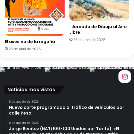
a
v
e
n
I Jornada de Dibujo al Aire
t
Libre
u
r
26 de abril de 2025
El asesino de la regañá
a
26 de abril de 2025
s
d
e
p
a
n
Noticias mas vistas
d
i
l
8 de agosto de 2026
Nuevo corte programado al tráfico de vehículos por
l
calle Peso.
a
s
8 de agosto de 2026
c
Jorge Benítez (NAT/100×100 Unidos por Tarifa): «El
o