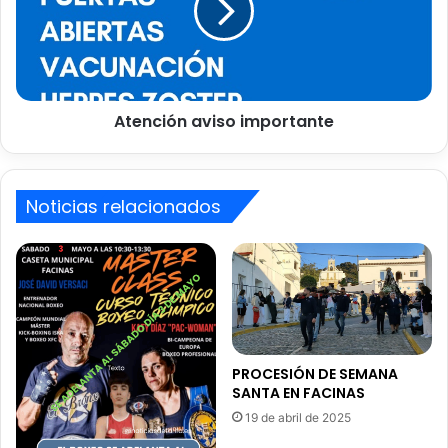
A
c
i
ó
n
a
Atención aviso importante
v
i
s
o
Noticias relacionados
i
m
p
o
r
t
a
n
t
PROCESIÓN DE SEMANA
SANTA EN FACINAS
e
19 de abril de 2025