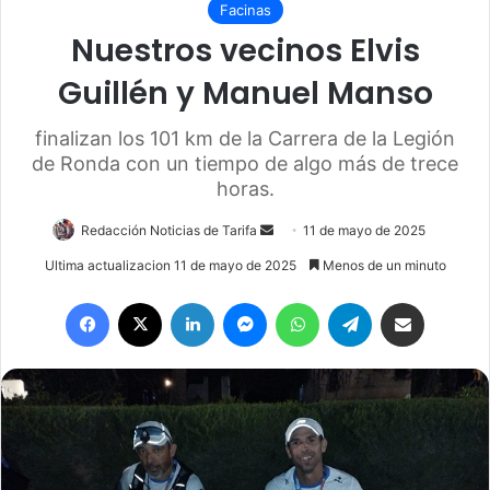
Facinas
Nuestros vecinos Elvis
Guillén y Manuel Manso
finalizan los 101 km de la Carrera de la Legión
de Ronda con un tiempo de algo más de trece
horas.
Redacción Noticias de Tarifa
S
11 de mayo de 2025
e
Ultima actualizacion 11 de mayo de 2025
Menos de un minuto
n
Facebook
X
LinkedIn
Messenger
WhatsApp
Telegram
Compartir por email
d
a
n
e
m
a
i