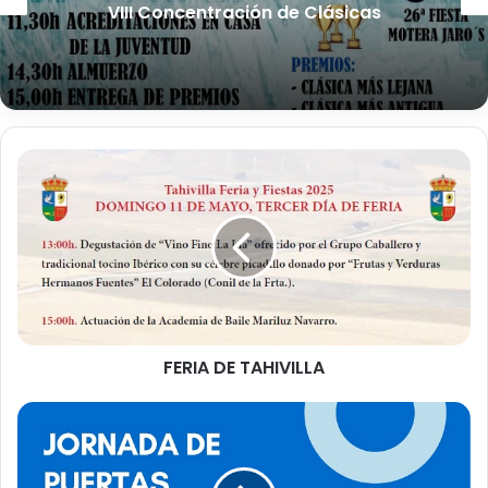
VIII Concentración de Clásicas
F
E
R
I
A
D
E
T
A
FERIA DE TAHIVILLA
H
I
V
A
I
t
L
e
L
n