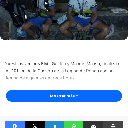
l
Nuestros vecinos Elvis Guillén y Manuel Manso, finalizan
los 101 km de la Carrera de la Legión de Ronda con un
tiempo de algo más de trece horas.
Mostrar más
Facebook
X
LinkedIn
WhatsApp
Compartir por email
Imprimir