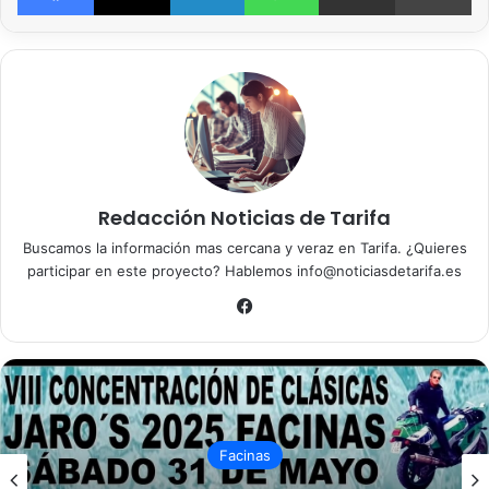
Redacción Noticias de Tarifa
Buscamos la información mas cercana y veraz en Tarifa. ¿Quieres
participar en este proyecto? Hablemos info@noticiasdetarifa.es
Fa
ce
bo
ok
Facinas