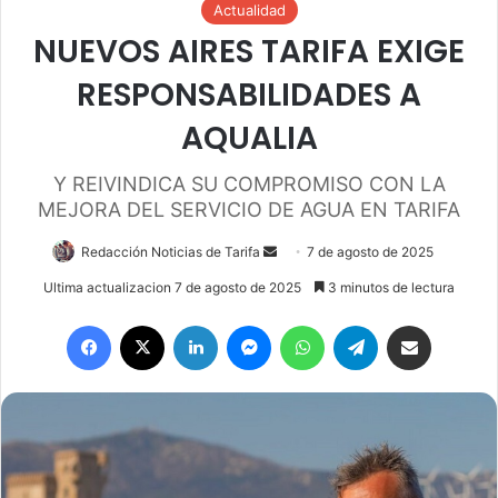
Actualidad
NUEVOS AIRES TARIFA EXIGE
RESPONSABILIDADES A
AQUALIA
Y REIVINDICA SU COMPROMISO CON LA
MEJORA DEL SERVICIO DE AGUA EN TARIFA
Redacción Noticias de Tarifa
S
7 de agosto de 2025
e
Ultima actualizacion 7 de agosto de 2025
3 minutos de lectura
n
Facebook
X
LinkedIn
Messenger
WhatsApp
Telegram
Compartir por email
d
a
n
e
m
a
i