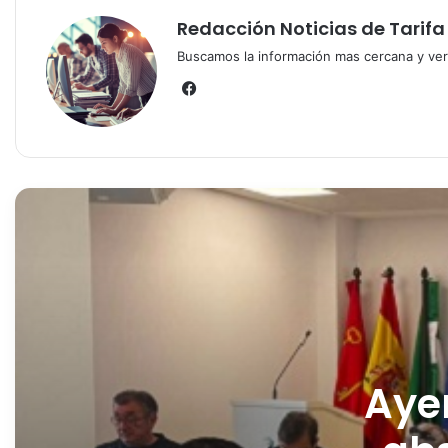
Redacción Noticias de Tarifa
Buscamos la información mas cercana y vera
Fa
ce
bo
ok
Ayer