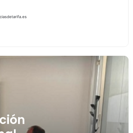
ciasdetarifa.es
ación