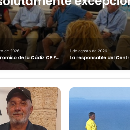
solutamente excepcion
to de 2026
1 de agosto de 2026
El compromiso de la Cádiz CF Fundación con la protección del entorno natural recaló ayer en Tarifa.
E
l
i
n
c
e
n