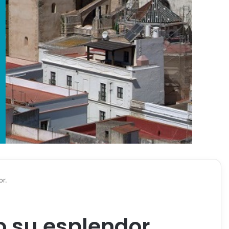
or.
o su esplendor.