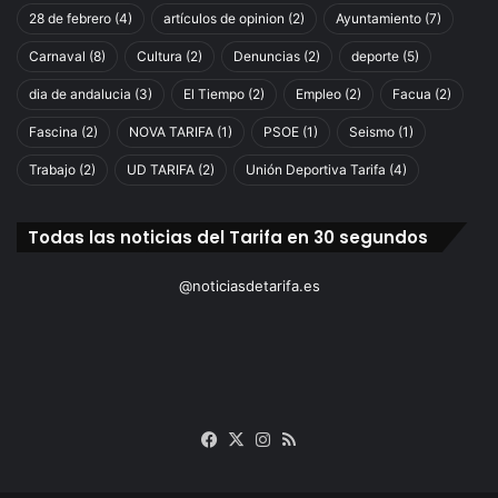
28 de febrero
(4)
artículos de opinion
(2)
Ayuntamiento
(7)
Carnaval
(8)
Cultura
(2)
Denuncias
(2)
deporte
(5)
dia de andalucia
(3)
El Tiempo
(2)
Empleo
(2)
Facua
(2)
Fascina
(2)
NOVA TARIFA
(1)
PSOE
(1)
Seismo
(1)
Trabajo
(2)
UD TARIFA
(2)
Unión Deportiva Tarifa
(4)
Todas las noticias del Tarifa en 30 segundos
@noticiasdetarifa.es
Facebook
X
Instagram
RSS