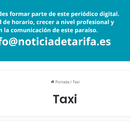
Portada
/
Taxi
Taxi