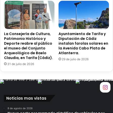
e
M
a
r
í
a
La Consejería de Cultura,
Ayuntamiento de Tarifa y
C
Patrimonio Histórico y
Diputación de Cádiz
a
Deporte reabre al público
instalan farolas solares en
l
el museo del Conjunto
la Avenida Cabo Plata de
e
Arqueológico de Baelo
Atlanterra.
r
Claudia, en Tarifa (Cádiz).
29 de julio de 2026
a
31 de julio de 2026
l
l
e
n
ó
e
Noticias mas vistas
l
t
8 de agosto de 2026
e