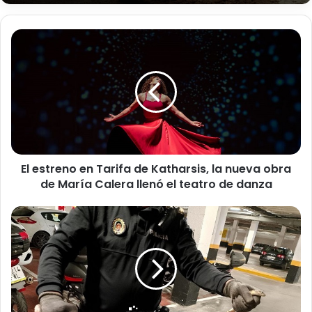
E
l
e
s
t
r
e
n
o
El estreno en Tarifa de Katharsis, la nueva obra
e
de María Calera llenó el teatro de danza
n
T
a
M
r
i
i
s
f
i
a
ó
d
n
e
S