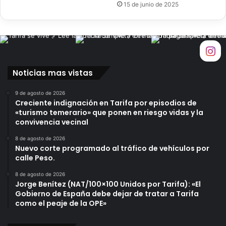
15 de junio de 2025
d
e
T
a
r
i
f
Noticias mas vistas
a
c
9 de agosto de 2026
Creciente indignación en Tarifa por episodios de
o
«turismo temerario» que ponen en riesgo vidas y la
m
convivencia vecinal
i
e
8 de agosto de 2026
n
Nuevo corte programado al tráfico de vehículos por
z
calle Peso.
a
8 de agosto de 2026
e
Jorge Benítez (NAT/100×100 Unidos por Tarifa): «El
s
Gobierno de España debe dejar de tratar a Tarifa
t
como el peaje de la OPE»
e
s