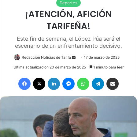
Deportes
¡ATENCIÓN, AFICIÓN
TARIFEÑA!
Este fin de semana, el López Púa será el
escenario de un enfrentamiento decisivo.
Redacción Noticias de Tarifa
S
17 de marzo de 2025
e
Ultima actualizacion 20 de marzo de 2025
1 minuto para leer
n
Facebook
X
LinkedIn
Messenger
WhatsApp
Telegram
Compartir por email
d
a
n
e
m
a
i
l