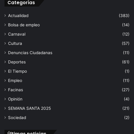
Categorías
á
b
a
Actualidad
(383)
d
Bolsa de empleo
(14)
o
Carnaval
(12)
Cultura
(57)
Denuncias Ciudadanas
(11)
Deportes
(61)
El Tiempo
(1)
Empleo
(11)
Facinas
(27)
Opinión
(4)
SEMANA SANTA 2025
(21)
Sociedad
(2)
Últimas noticias