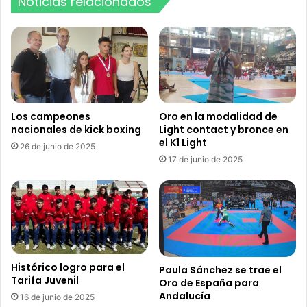
Noticias relacionados
t
u
r
a
l
”
d
e
Los campeones
Oro en la modalidad de
nacionales de kick boxing
Light contact y bronce en
l
el K1 Light
A
26 de junio de 2025
y
17 de junio de 2025
u
n
t
a
m
i
e
Histórico logro para el
Paula Sánchez se trae el
n
Tarifa Juvenil
Oro de España para
t
Andalucía
16 de junio de 2025
o