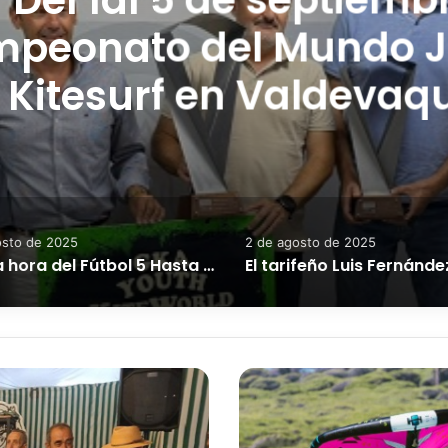
eonato del Mundo Ju
Kitesurf en Valdevaqu
sto de 2025
2 de agosto de 2025
Llegó la hora del Fútbol 5 Hasta 108 menores se dan cita desde esta tarde (hoy desde las 18:00 h) y hasta el domingo, 17 de agosto, en la plaza de toros
B
a
l
a