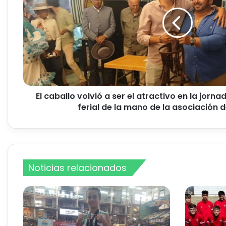
b
a
l
l
o
v
o
l
v
El caballo volvió a ser el atractivo en la jorna
i
ferial de la mano de la asociación 
ó
a
s
e
r
Noticias relacionados
e
l
a
t
r
a