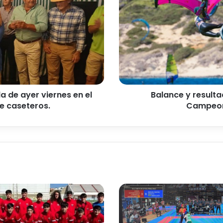
n
c
e
y
r
e
s
u
l
da de ayer viernes en el
Balance y resulta
t
de caseteros.
Campeona
a
d
o
s
d
e
l
a
C
o
p