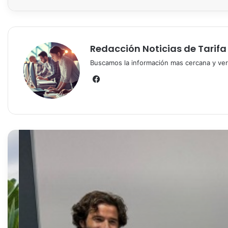
Redacción Noticias de Tarifa
Buscamos la información mas cercana y vera
Fa
ce
bo
ok