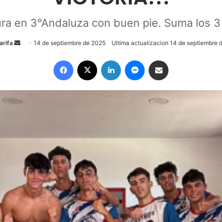
ura en 3°Andaluza con buen pie. Suma los 3
arifa
S
14 de septiembre de 2025
Ultima actualizacion 14 de septiembre 
e
Facebook
X
LinkedIn
Messenger
Compartir por email
n
d
a
n
e
m
a
i
l