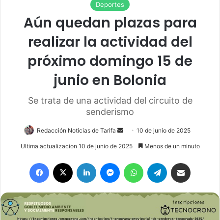
Deportes
Aún quedan plazas para
realizar la actividad del
próximo domingo 15 de
junio en Bolonia
Se trata de una actividad del circuito de
senderismo
Redacción Noticias de Tarifa
S
10 de junio de 2025
e
Ultima actualizacion 10 de junio de 2025
Menos de un minuto
n
Facebook
X
LinkedIn
Messenger
WhatsApp
Telegram
Compartir por email
d
a
n
e
m