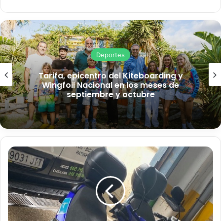
ce
bo
ok
Deportes
Tarifa, epicentro del Kiteboarding y
Wingfoil Nacional en los meses de
septiembre y octubre
M
o
t
o
c
i
c