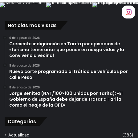
l
e
n
l
Noticias mas vistas
a
n
9 de agosto de 2026
a
Creciente indignación en Tarifa por episodios de
«turismo temerario» que ponen en riesgo vidas y la
v
convivencia vecinal
e
d
8 de agosto de 2026
e
Nuevo corte programado al tráfico de vehículos por
l
calle Peso.
p
8 de agosto de 2026
o
Jorge Benítez (NAT/100×100 Unidos por Tarifa): «El
l
Gobierno de España debe dejar de tratar a Tarifa
í
como el peaje de la OPE»
g
o
n
Categorías
o
Actualidad
(383)