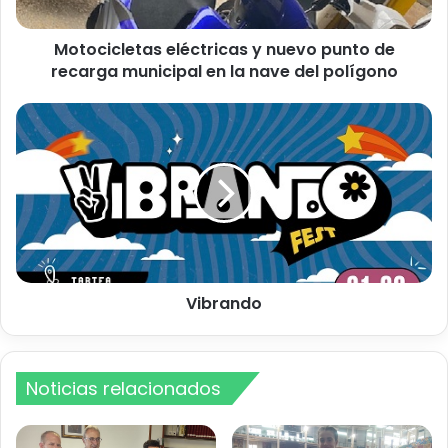
l
e
Motocicletas eléctricas y nuevo punto de
t
recarga municipal en la nave del polígono
a
s
e
V
l
i
é
b
c
r
t
a
r
n
i
d
c
o
a
s
Vibrando
y
n
u
e
Noticias relacionados
v
o
p