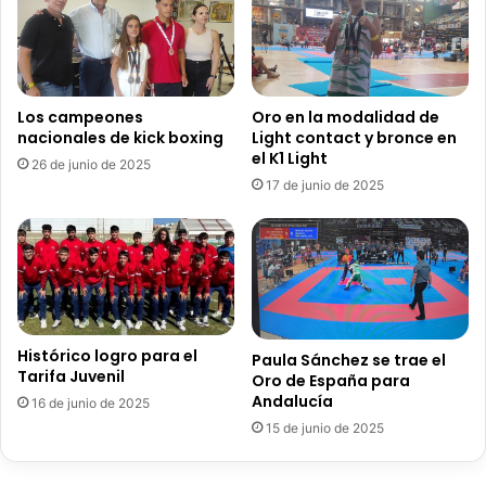
u
n
t
o
d
Los campeones
Oro en la modalidad de
nacionales de kick boxing
Light contact y bronce en
e
el K1 Light
r
26 de junio de 2025
e
17 de junio de 2025
c
a
r
g
a
m
u
Histórico logro para el
Paula Sánchez se trae el
n
Tarifa Juvenil
Oro de España para
i
Andalucía
16 de junio de 2025
c
15 de junio de 2025
i
p
a