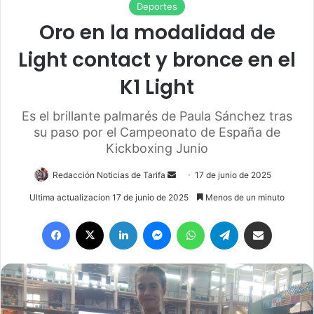
Deportes
Oro en la modalidad de
Light contact y bronce en el
K1 Light
Es el brillante palmarés de Paula Sánchez tras
su paso por el Campeonato de España de
Kickboxing Junio
Redacción Noticias de Tarifa
S
17 de junio de 2025
e
Ultima actualizacion 17 de junio de 2025
Menos de un minuto
n
Facebook
X
LinkedIn
Messenger
WhatsApp
Telegram
Compartir por email
d
a
n
e
m
a