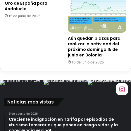
Oro de España para
m
Andalucía
b
15 de junio de 2025
e
l
l
e
Aún quedan plazas para
c
realizar la actividad del
i
próximo domingo 15 de
m
junio en Bolonia
i
10 de junio de 2025
e
n
t
o
u
r
Noticias mas vistas
b
a
9 de agosto de 2026
n
Creciente indignación en Tarifa por episodios de
o
«turismo temerario» que ponen en riesgo vidas y la
d
convivencia vecinal