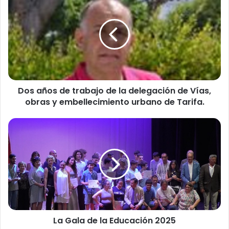
o
s
a
ñ
o
s
d
e
Dos años de trabajo de la delegación de Vías,
t
obras y embellecimiento urbano de Tarifa.
r
a
b
L
a
a
j
G
o
a
d
l
e
a
l
d
a
e
d
l
e
La Gala de la Educación 2025
a