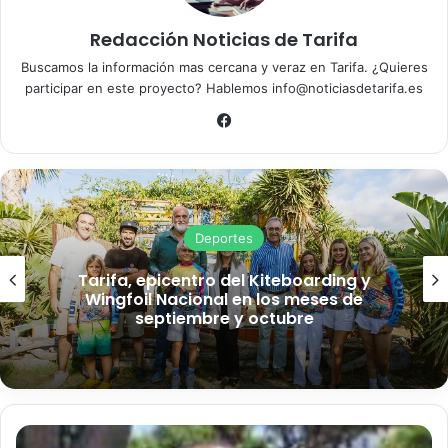
Redacción Noticias de Tarifa
Buscamos la información mas cercana y veraz en Tarifa. ¿Quieres
participar en este proyecto? Hablemos info@noticiasdetarifa.es
Fa
ce
bo
ok
Deportes
Tarifa, epicentro del Kiteboarding y
Wingfoil Nacional en los meses de
septiembre y octubre
D