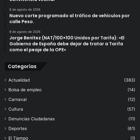
e
T
8 de agosto de 2026
Nuevo corte programado al tráfico de vehículos por
a
calle Peso.
r
i
8 de agosto de 2026
f
Jorge Benítez (NAT/100×100 Unidos por Tarifa): «El
a
Gobierno de España debe dejar de tratar a Tarifa
.
como el peaje de la OPE»
Categorías
Actualidad
(383)
Bolsa de empleo
(14)
Carnaval
(12)
Cultura
(57)
Denuncias Ciudadanas
(11)
Deportes
(61)
El Tiempo
(1)