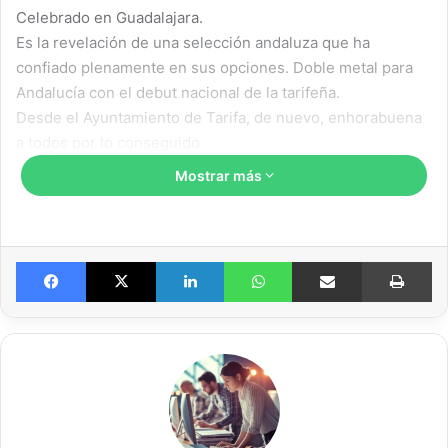
Celebrado en Guadalajara.
Es la revelación de una selección andaluza que ha
confiado plenamente en sus opciones. Doble metal para
Andalucía con el debut nacional de la tarifeña.
Desde el Ayuntamiento de Tarifa, de nuevo, enhorabuena
a todos por lo conseguido.
Mostrar más
Facebook
X
LinkedIn
WhatsApp
Compartir por email
Imprimir