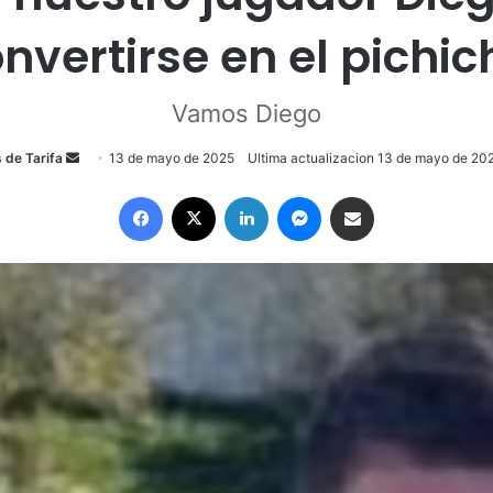
nvertirse en el pichi
Vamos Diego
 de Tarifa
S
13 de mayo de 2025
Ultima actualizacion 13 de mayo de 20
e
Facebook
X
LinkedIn
Messenger
Compartir por email
n
d
a
n
e
m
a
i
l