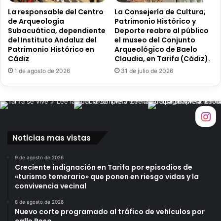
l
l
La responsable del Centro
La Consejería de Cultura,
l
a
de Arqueología
Patrimonio Histórico y
o
y
Subacuática, dependiente
Deporte reabre al público
L
a
del Instituto Andaluz del
el museo del Conjunto
G
C
Patrimonio Histórico en
Arqueológico de Baelo
T
h
Cádiz
Claudia, en Tarifa (Cádiz).
B
i
1 de agosto de 2026
31 de julio de 2026
I
c
e
a
l
,
p
h
r
a
ó
b
Noticias mas vistas
x
r
i
á
9 de agosto de 2026
m
h
Creciente indignación en Tarifa por episodios de
o
o
«turismo temerario» que ponen en riesgo vidas y la
2
g
convivencia vecinal
7
u
d
e
8 de agosto de 2026
e
Nuevo corte programado al tráfico de vehículos por
r
calle Peso.
j