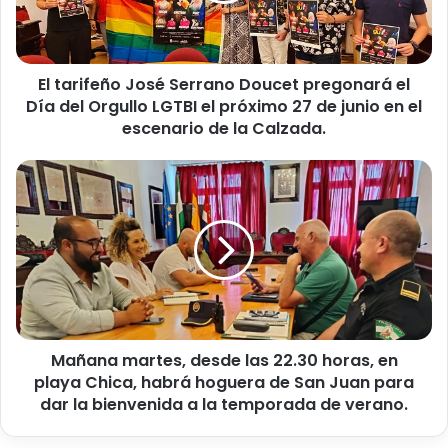
f
e
ñ
El tarifeño José Serrano Doucet pregonará el
o
Día del Orgullo LGTBI el próximo 27 de junio en el
J
o
escenario de la Calzada.
s
é
M
S
a
e
ñ
r
a
r
n
a
a
n
m
o
a
D
r
o
Mañana martes, desde las 22.30 horas, en
t
u
playa Chica, habrá hoguera de San Juan para
e
c
s
dar la bienvenida a la temporada de verano.
e
,
t
d