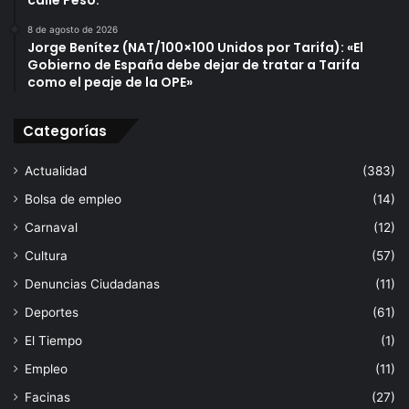
a
u
d
8 de agosto de 2026
n
e
Jorge Benítez (NAT/100×100 Unidos por Tarifa): «El
i
S
Gobierno de España debe dejar de tratar a Tarifa
o
a
como el peaje de la OPE»
e
n
n
J
Categorías
e
u
l
a
Actualidad
(383)
e
n
s
p
Bolsa de empleo
(14)
c
a
Carnaval
(12)
e
r
n
a
Cultura
(57)
a
d
Denuncias Ciudadanas
(11)
r
a
i
r
Deportes
(61)
o
l
El Tiempo
(1)
d
a
e
b
Empleo
(11)
l
i
Facinas
(27)
a
e