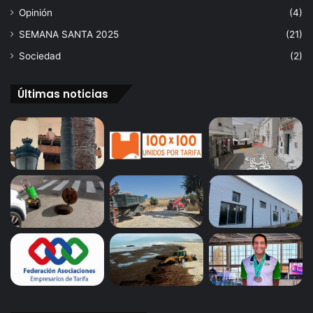
C
n
Opinión
(4)
a
v
SEMANA SANTA 2025
(21)
l
e
z
n
Sociedad
(2)
a
i
d
d
Últimas noticias
a
a
.
a
l
a
t
e
m
p
o
r
a
d
a
d
e