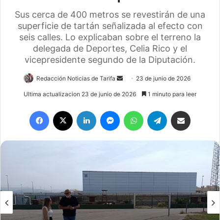
Sus cerca de 400 metros se revestirán de una
superficie de tartán señalizada al efecto con
seis calles. Lo explicaban sobre el terreno la
delegada de Deportes, Celia Rico y el
vicepresidente segundo de la Diputación.
Redacción Noticias de Tarifa
S
23 de junio de 2026
e
Ultima actualizacion 23 de junio de 2026
1 minuto para leer
n
Facebook
X
LinkedIn
Messenger
WhatsApp
Telegram
Compartir por email
d
a
n
e
m
a
i
l