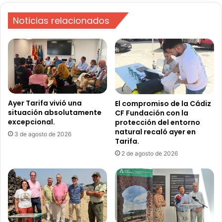
p
e
r
s
Noticias relacionados
e
d
g
e
o
l
n
a
a
s
r
2
á
2
e
.
Ayer Tarifa vivió una
El compromiso de la Cádiz
l
situación absolutamente
CF Fundación con la
3
excepcional.
D
protección del entorno
0
natural recaló ayer en
í
h
3 de agosto de 2026
Tarifa.
a
o
d
2 de agosto de 2026
r
e
a
l
s
O
,
r
e
g
n
u
p