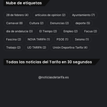
v
Nube de etiquetas
e
r
28 de febrero
(4)
artículos de opinion
(2)
Ayuntamiento
(7)
a
n
Carnaval
(8)
Cultura
(2)
Denuncias
(2)
deporte
(5)
o
dia de andalucia
(3)
El Tiempo
(2)
Empleo
(2)
Facua
(2)
.
Fascina
(2)
NOVA TARIFA
(1)
PSOE
(1)
Seismo
(1)
Trabajo
(2)
UD TARIFA
(2)
Unión Deportiva Tarifa
(4)
Todas las noticias del Tarifa en 30 segundos
@noticiasdetarifa.es